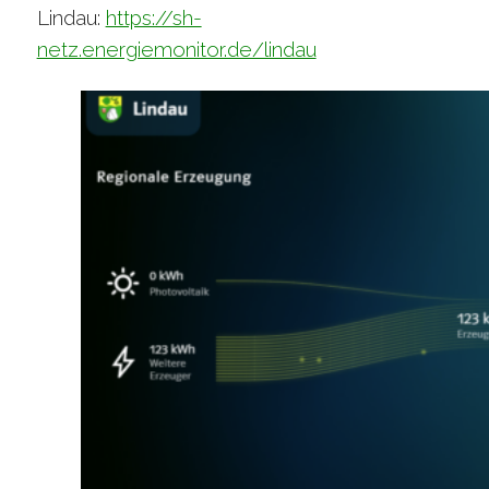
Lindau:
https://sh-
netz.energiemonitor.de/lindau