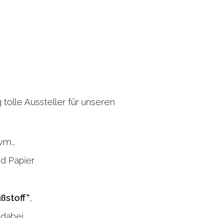
 tolle Aussteller für unseren
vm.,
nd Papier
ßstoff“
,
 dabei,