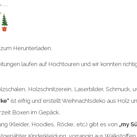
zum Herunterladen.
itungen laufen auf Hochtouren und wir konnten richtig
lzschalen, Holzschnitzerein, Laserbilder, Schmuck, u
ke“
ist eifrig und erstellt Weihnachtsdeko aus Holz u
rzeit Boxen im Gepäck,
ng (Kleider, Hoodies, Röcke, etc.) gibt es von
„my Sü
bstgenähter Kinderkleidung, vorrangig aus Walkstoffen