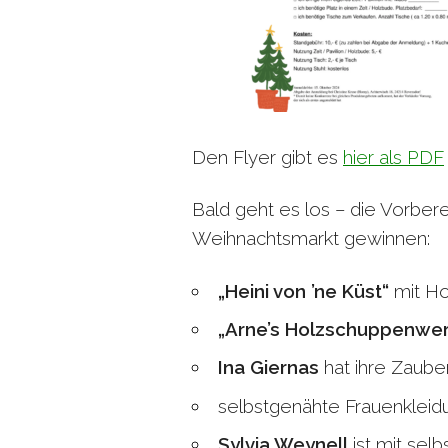
Den Flyer gibt es
hier als PDF
Bald geht es los – die Vorbere
Weihnachtsmarkt gewinnen:
„Heini von ’ne Küst“
mit Ho
„Arne’s Holzschuppenwer
Ina Giernas
hat ihre Zaube
selbstgenähte Frauenkleidu
Sylvia Weynell
ist mit sel