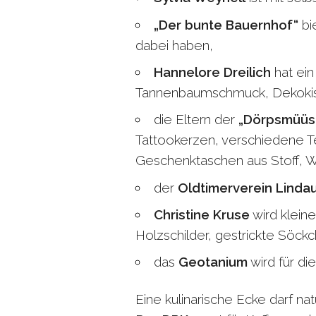
„Der bunte Bauernhof“
bi
dabei haben,
Hannelore Dreilich
hat ein
Tannenbaumschmuck, Dekokisse
die Eltern der
„Dörpsmüüs
Tattookerzen, verschiedene T
Geschenktaschen aus Stoff, W
der
Oldtimerverein Linda
Christine Kruse
wird klein
Holzschilder, gestrickte Söckc
das
Geotanium
wird für di
Eine kulinarische Ecke darf natü