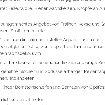
etet Felle, Wolle, Bienenwachskerzen, Knöpfe an. Au
 buntgemischtes Angebot von Pralinen, Kekse und Ge
n, Stoffsternen, etc.,
“
sind auch kreativ und erstellen Aquarellkarten und 
eelichtgläser, Duftkerzen, beplottete Tannenbaumkug
eihnachtsdeko, uvm.,
u
hat handbemalte Tannenbaumkerzen und einige Kin
e genähte Taschen und Schlüsselanhänger, Reisemap
hen, etc anbieten,
e Kinder Bernsteinschleifen und Bemalen von Gipsfoss
rlich auch nicht fehlen: